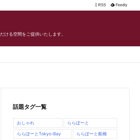

RSS
Feedly
だける空間をご提供いたします。
話題タグ一覧
おしゃれ
ららぽーと
ららぽーとTokyo-Bay
ららぽーと船橋