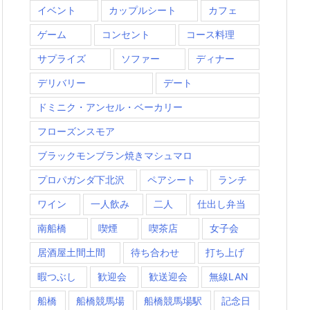
イベント
カップルシート
カフェ
ゲーム
コンセント
コース料理
サプライズ
ソファー
ディナー
デリバリー
デート
ドミニク・アンセル・ベーカリー
フローズンスモア
ブラックモンブラン焼きマシュマロ
プロパガンダ下北沢
ペアシート
ランチ
ワイン
一人飲み
二人
仕出し弁当
南船橋
喫煙
喫茶店
女子会
居酒屋土間土間
待ち合わせ
打ち上げ
暇つぶし
歓迎会
歓送迎会
無線LAN
船橋
船橋競馬場
船橋競馬場駅
記念日