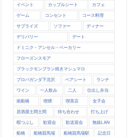
イベント
カップルシート
カフェ
ゲーム
コンセント
コース料理
サプライズ
ソファー
ディナー
デリバリー
デート
ドミニク・アンセル・ベーカリー
フローズンスモア
ブラックモンブラン焼きマシュマロ
プロパガンダ下北沢
ペアシート
ランチ
ワイン
一人飲み
二人
仕出し弁当
南船橋
喫煙
喫茶店
女子会
居酒屋土間土間
待ち合わせ
打ち上げ
暇つぶし
歓迎会
歓送迎会
無線LAN
船橋
船橋競馬場
船橋競馬場駅
記念日