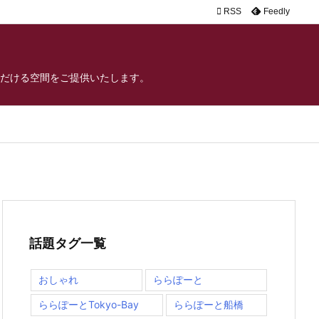

RSS
Feedly
だける空間をご提供いたします。
話題タグ一覧
おしゃれ
ららぽーと
ららぽーとTokyo-Bay
ららぽーと船橋