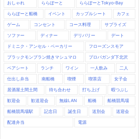
おしゃれ
ららぽーと
ららぽーとTokyo-Bay
ららぽーと船橋
イベント
カップルシート
カフェ
ゲーム
コンセント
コース料理
サプライズ
ソファー
ディナー
デリバリー
デート
ドミニク・アンセル・ベーカリー
フローズンスモア
ブラックモンブラン焼きマシュマロ
プロパガンダ下北沢
ペアシート
ランチ
ワイン
一人飲み
二人
仕出し弁当
南船橋
喫煙
喫茶店
女子会
居酒屋土間土間
待ち合わせ
打ち上げ
暇つぶし
歓迎会
歓送迎会
無線LAN
船橋
船橋競馬場
船橋競馬場駅
記念日
誕生日
送別会
送迎会
配達弁当
電源