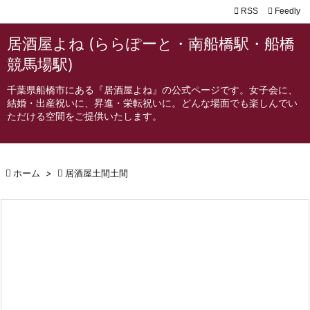

RSS
Feedly

メニュ
居酒屋よね (ららぽーと・南船橋駅・船橋

競馬場駅)
サイド
千葉県船橋市にある『居酒屋よね』の公式ページです。女子会に、

結婚・出産祝いに、昇進・栄転祝いに。どんな場面でも楽しんでい
前へ
ただける空間をご提供いたします。

次へ


ホーム
>

居酒屋土間土間
検索